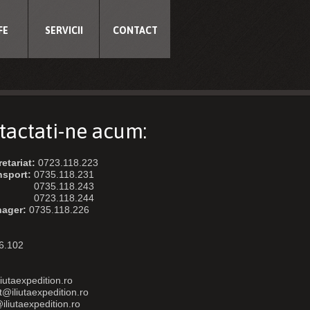
FE
SERVICII
CONTACT
tactati-ne acum:
retariat:
0723.118.223
nsport:
0735.118.231
0735.118.243
0723.118.244
nager:
0735.118.226
6.102
liutaexpedition.ro
t@iliutaexpedition.ro
iliutaexpedition.ro