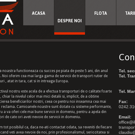
ACASA
FLOTA
TARI
DESPRE NOI
Con
Tel. sec
a noastra functioneaza cu succes pe piata de peste 5 ani, din anul
Tel. Tra
. Noi oferim cea mai larga gama de servicii de transport rutier de
ri , atat in tara, cat si in intreaga Europa.
Tel. Ma
tivul nostru este acela de a efectua transporturi de o calitate foarte
 chiar la nivelul celor mai mici detalii si, implicit, de a obtine
Fax:
cierea beneficiarilor nostri, ceea ce pentru noi inseamna cea mai
0242.31
 reclama. Camioanele noastre sunt dotate cu sisteme performante,
u a va oferi cele mai bune servicii in domeniu, pentru a apela din
Email:
ri de cate ori aveti nevoie de servicii in domeniu.
office@i
transpor
 tot posibilul ca, daca ne-ati contactat odata, sa reveniti de fiecare
claudiu@
cand veti avea nevoie de noi, prin profesionalismul, seriozitatea si