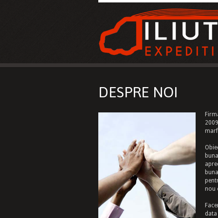
DESPRE NOI
Firm
2009
marfu
Obiec
buna,
apre
buna
pentr
nou o
Facem
data 